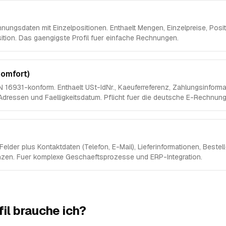
nungsdaten mit Einzelpositionen. Enthaelt Mengen, Einzelpreise, Po
ition. Das gaengigste Profil fuer einfache Rechnungen.
Comfort)
N 16931-konform. Enthaelt USt-IdNr., Kaeuferreferenz, Zahlungsinformat
Adressen und Faelligkeitsdatum. Pflicht fuer die deutsche E-Rechnungs
elder plus Kontaktdaten (Telefon, E-Mail), Lieferinformationen, Bestel
enzen. Fuer komplexe Geschaeftsprozesse und ERP-Integration.
il brauche ich?