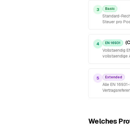
Basic
3
Standard-Rech
Steuer pro Pos
(
EN 16931
4
Vollstaendig E
vollstaendige 
Extended
5
Alle EN 16931-F
Vertragsrefer
Welches Prof