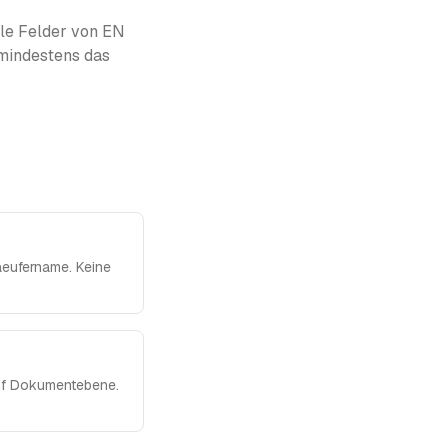
lle Felder von EN
 mindestens das
eufername. Keine
auf Dokumentebene.