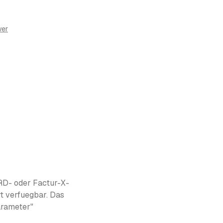
wer
RD- oder Factur-X-
rt verfuegbar. Das
arameter"