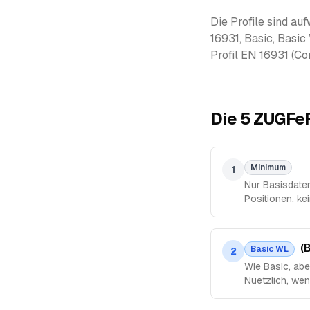
Die Profile sind au
16931, Basic, Basi
Profil EN 16931 (Com
Die 5 ZUGFeR
Minimum
1
Nur Basisdate
Positionen, kei
(
Basic WL
2
Wie Basic, ab
Nuetzlich, wen