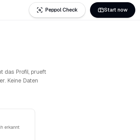
Peppol Check
Start now
das Profil, prueft
er. Keine Daten
ch erkannt