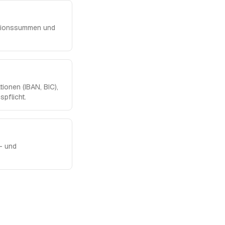
sitionssummen und
ionen (IBAN, BIC),
pflicht.
l- und